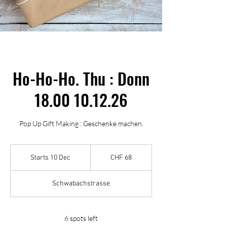
Ho-Ho-Ho. Thu : Donn
18.00 10.12.26
Pop Up Gift Making : Geschenke machen.
68
Swiss
Starts 10 Dec
S
CHF 68
francs
t
a
Schwabachstrasse
r
t
s
1
6 spots left
0