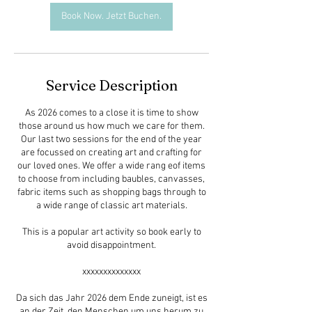
D
Book Now. Jetzt Buchen.
e
c
Service Description
As 2026 comes to a close it is time to show
those around us how much we care for them.
Our last two sessions for the end of the year
are focussed on creating art and crafting for
our loved ones. We offer a wide rang eof items
to choose from including baubles, canvasses,
fabric items such as shopping bags through to
a wide range of classic art materials.
This is a popular art activity so book early to
avoid disappointment.
xxxxxxxxxxxxxx
Da sich das Jahr 2026 dem Ende zuneigt, ist es
an der Zeit, den Menschen um uns herum zu